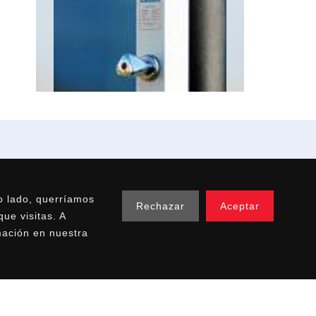
LUCIONES
CASOS DE ESTUDIO
o lado, querríamos
Rechazar
Aceptar
uicultura
Cúpula planetario
ue visitas. A
pósitos
Restauración Cúpula
mación en nuestra
scinas
Lalín
stemas de
Piscina flotante
puración
Trabajos especiales
araboyas y
cernarios