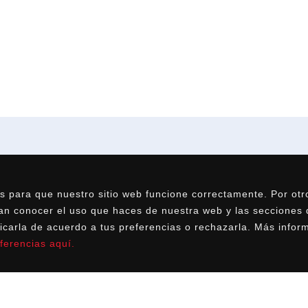
FIBERGLAS
SO
s para que nuestro sitio web funcione correctamente. Por otr
Quiénes somos
Ac
ían conocer el uso que haces de nuestra web y las secciones q
Filosofía
De
icarla de acuerdo a tus preferencias o rechazarla. Más infor
Know how
Pi
eferencias aquí
.
Calidad y
Si
medioambiente
de
Dónde estamos
Cl
Aviso legal
lu