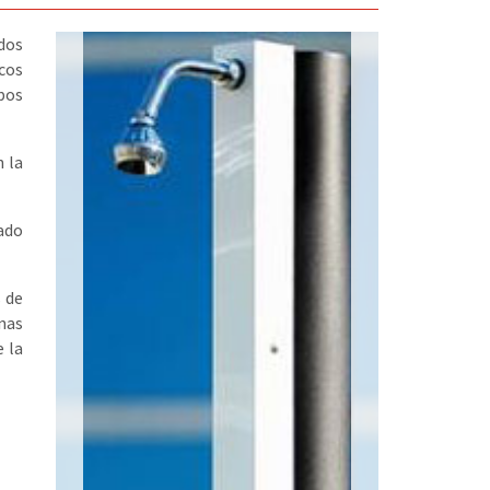
dos
cos
pos
n la
ado
 de
onas
e la