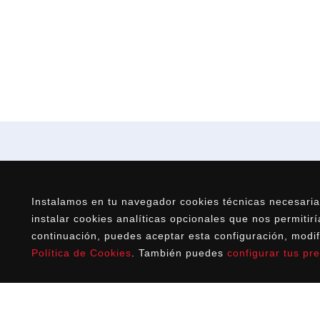
Instalamos en tu navegador cookies técnicas necesaria
instalar cookies analíticas opcionales que nos permitir
continuación, puedes aceptar esta configuración, modif
Política de Cookies
. También puedes
configurar tus pr
Fiberglas
Av. da Praia. Parc. 109
Pol. Ind. de Sabón. 15142