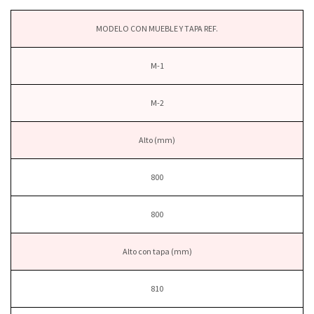
MODELO CON MUEBLE Y TAPA REF.
M-1
M-2
Alto (mm)
800
800
Alto con tapa (mm)
810