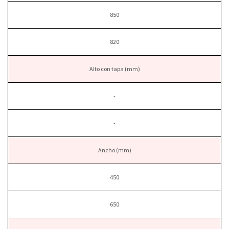
850
820
Alto con tapa (mm)
-
-
Ancho (mm)
450
650