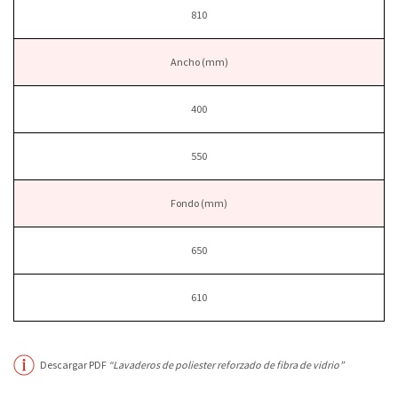
810
Ancho (mm)
400
550
Fondo (mm)
650
610
Descargar PDF
“Lavaderos de poliester reforzado de fibra de vidrio”